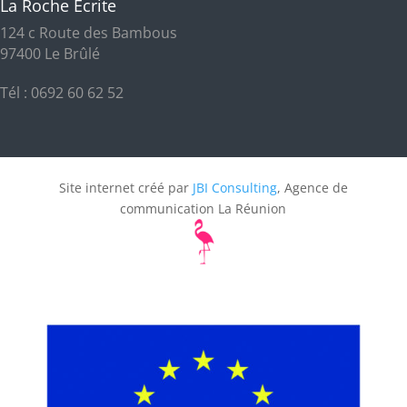
La Roche Écrite
124 c Route des Bambous
97400 Le Brûlé
Tél : 0692 60 62 52
Site internet créé par
JBI Consulting
, Agence de
communication La Réunion