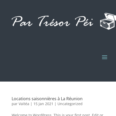
Locations saisonnières à La Réunion
par
Vaïtéa
|
15 Jan 2021
|
Uncategorized
Welcome to WordPress. This is your first post. Edit or